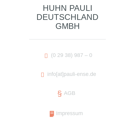
HUHN PAULI
DEUTSCHLAND
GMBH
(0 29 38) 987 – 0
info
[at]
pauli-ense.de
AGB
Impressum